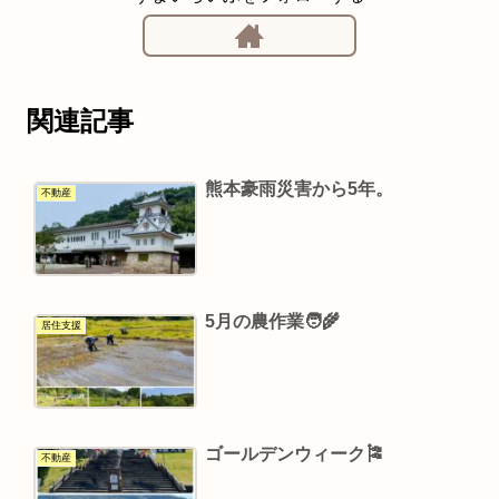
関連記事
熊本豪雨災害から5年。
不動産
5月の農作業🧑‍🌾
居住支援
ゴールデンウィーク🎏
不動産