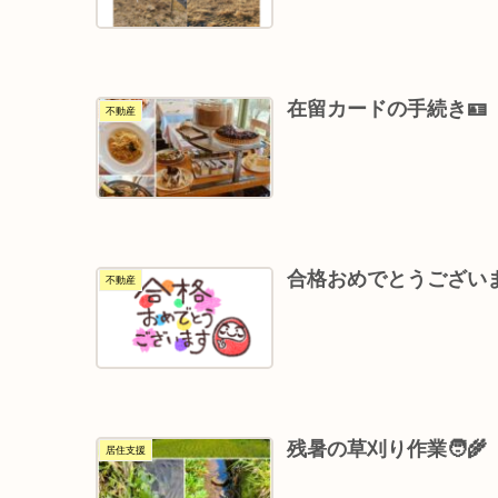
在留カードの手続き🪪
不動産
合格おめでとうござい
不動産
残暑の草刈り作業🧑‍🌾
居住支援