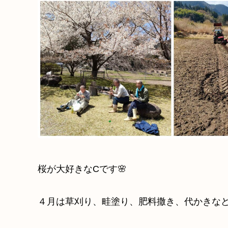
桜が大好きなCです🌸
４月は草刈り、畦塗り、肥料撒き、代かきな